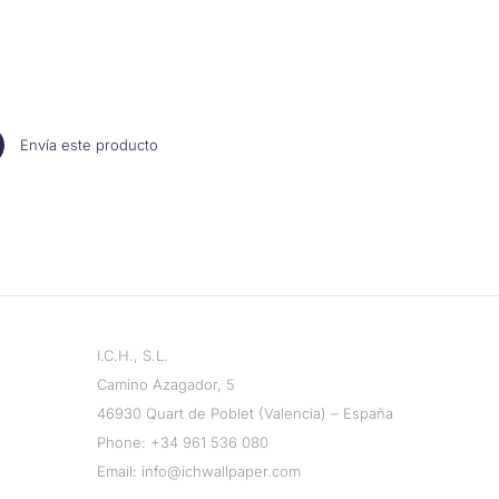
Envía este producto
I.C.H., S.L.
Camino Azagador, 5
46930 Quart de Poblet (Valencia) – España
Phone:
+34 961 536 080
Email:
info@ichwallpaper.com