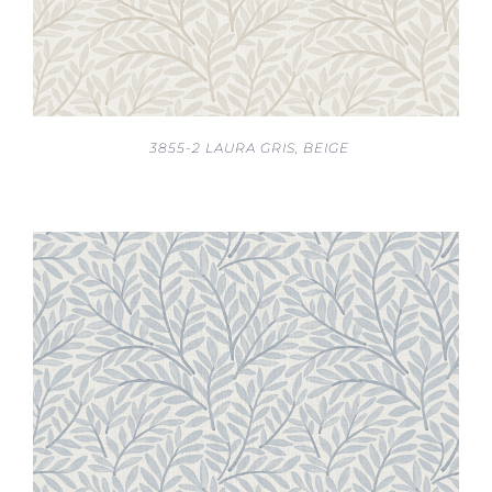
3855-2 LAURA GRIS, BEIGE