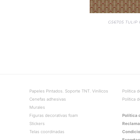
G56705 TULIP 
Papeles Pintados. Soporte TNT. Vinílicos
Política 
Cenefas adhesivas
Política 
Murales
Figuras decorativas foam
Política
Stickers
Reclama
Telas coordinadas
Condicio
Exportac