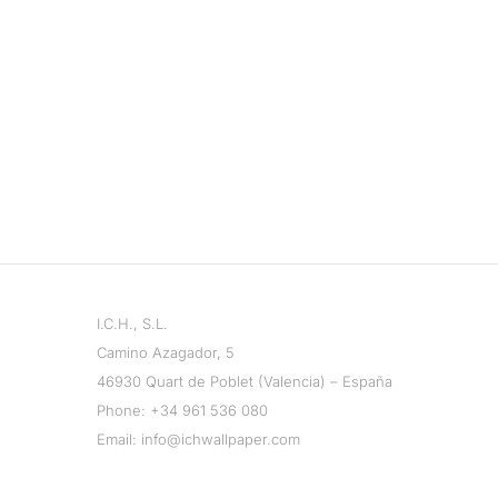
I.C.H., S.L.
Camino Azagador, 5
46930 Quart de Poblet (Valencia) – España
Phone:
+34 961 536 080
Email:
info@ichwallpaper.com