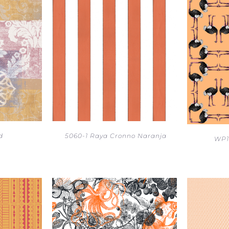
d
5060-1 Raya Cronno Naranja
WP1