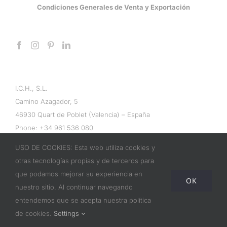
Condiciones Generales de Venta y Exportación
I.C.H., S.L.
Camino Azagador, 5
46930 Quart de Poblet (Valencia) – España
Phone:
+34 961 536 080
Email:
info@ichwallpaper.com
USO DE COOKIES: Esta web utiliza cookies y
otras tecnologías propias y de terceros para
que podamos mejorar su experiencia en
OK
nuestro sitio. Al continuar navegando
entendemos que se acepta nuestra política
© Copyright 2017 | ICH Papeles Pintados | All Rights Reserved |
Powered by
Jorge Martínez/a>
de cookies.
Settings