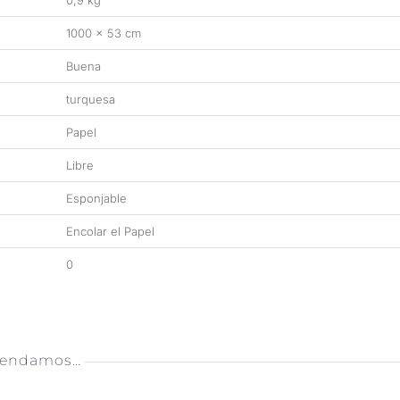
0,9 kg
1000 × 53 cm
Buena
turquesa
Papel
Libre
Esponjable
Encolar el Papel
0
mendamos…