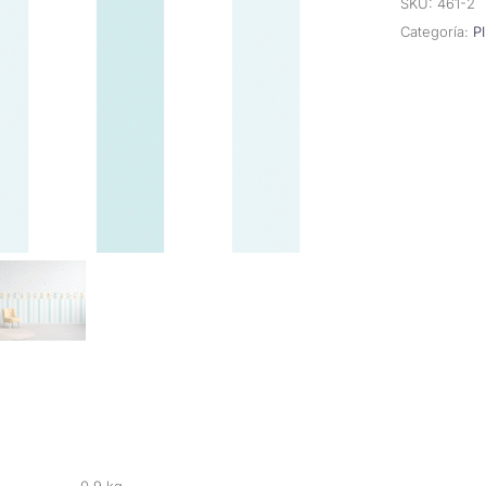
SKU:
461-2
Categoría:
P