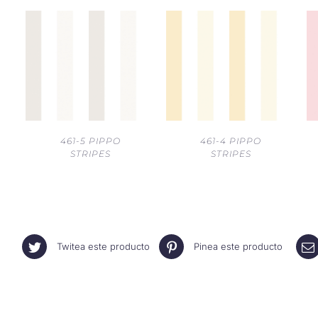
461-5 PIPPO
461-4 PIPPO
STRIPES
STRIPES
Twitea este producto
Pinea este producto