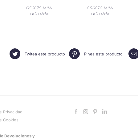
G56675 MINI
G56670 MINI
TEXTURE
TEXTURE
Twitea este producto
Pinea este producto
de Privacidad
de Cookies
 de Devoluciones y