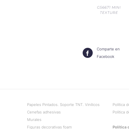
G56671 MINI
TEXTURE
Comparte en
Facebook
Papeles Pintados. Soporte TNT. Vinílicos
Política 
Cenefas adhesivas
Política 
Murales
Figuras decorativas foam
Política