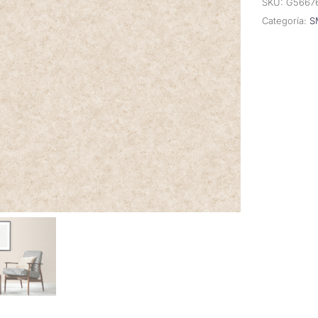
SKU:
G5667
Categoría:
S