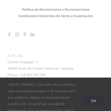
Política de Devoluciones y Reclamaciones
Condiciones Generales de Venta y Exportación
I.C.H., S.L.
Camino Azagador, 5
46930 Quart de Poblet (Valencia) – España
Phone:
+34 961 536 080
Email:
info@ichwallpaper.com
USO DE COOKIES: Esta web utiliza cookies y
otras tecnologías propias y de terceros para
que podamos mejorar su experiencia en
OK
nuestro sitio. Al continuar navegando
entendemos que se acepta nuestra política
© Copyright 2017 | ICH Papeles Pintados | All Rights Reserved |