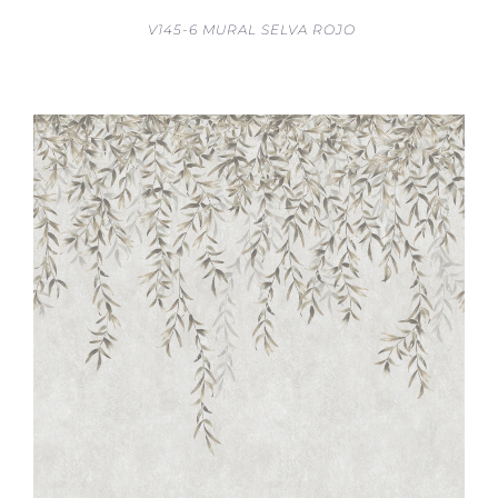
V145-6 MURAL SELVA ROJO