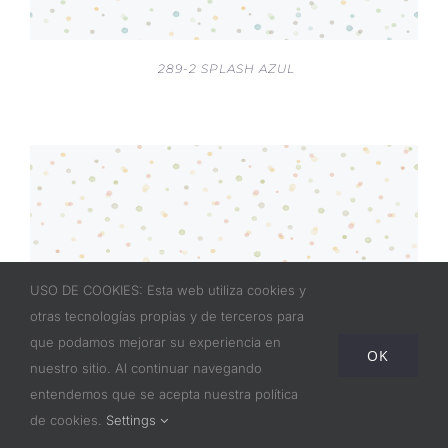
289-2 SPLASH AZUL
USO DE COOKIES: Esta web utiliza cookies y
otras tecnologías propias y de terceros para
que podamos mejorar su experiencia en
OK
nuestro sitio. Al continuar navegando
entendemos que se acepta nuestra política
de cookies.
Settings