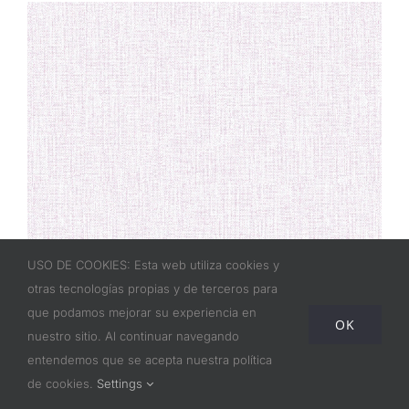
USO DE COOKIES: Esta web utiliza cookies y
otras tecnologías propias y de terceros para
que podamos mejorar su experiencia en
OK
nuestro sitio. Al continuar navegando
entendemos que se acepta nuestra política
5058-2 Esterilla
de cookies.
Settings