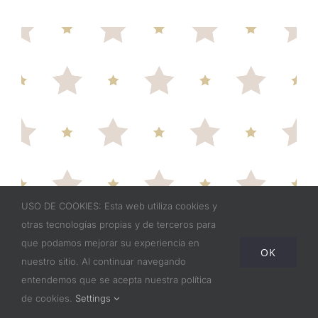
USO DE COOKIES: Esta web utiliza cookies y
otras tecnologías propias y de terceros para
que podamos mejorar su experiencia en
OK
nuestro sitio. Al continuar navegando
entendemos que se acepta nuestra política
de cookies.
Settings