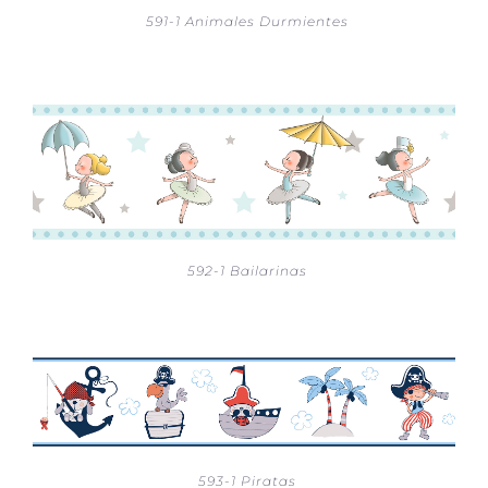
591-1 Animales Durmientes
592-1 Bailarinas
593-1 Piratas